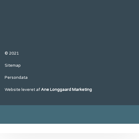
CVR nr.: 25 62 44 75
Mail: ravdex@ravdex.dk
Vagttelefon: 63 32 11 33
© 2021
Sitemap
Persondata
Website leveret af
Ane Longgaard Marketing