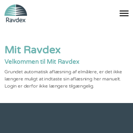
Gå til indhold
Mit Ravdex
Velkommen til Mit Ravdex
Grundet automatisk aflæsning af elmålere, er det ikke
længere muligt at indtaste sin aflæsning her manuelt.
Login er derfor ikke længere tilgængelig.
Ravdex A/S
Tårupstrandvej 15
5300 Kerteminde